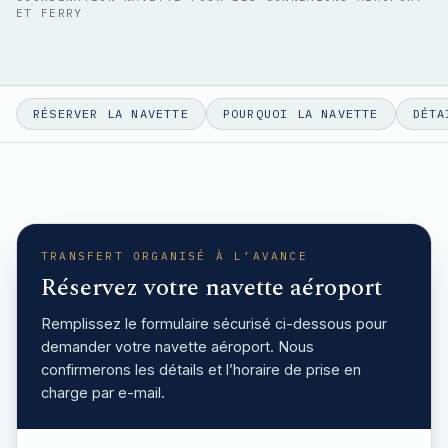
ET FERRY
RÉSERVER LA NAVETTE
POURQUOI LA NAVETTE
DÉTA
TRANSFERT ORGANISÉ À L’AVANCE
Réservez votre navette aéroport
Remplissez le formulaire sécurisé ci-dessous pour
demander votre navette aéroport. Nous
confirmerons les détails et l’horaire de prise en
charge par e-mail.